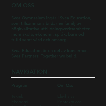
OM OSS
Svea Gymnasium ingår i Svea Education,
som tillsammans bildar en familj av
högkvalitativa utbildningsverksamheter
inom skola, ekonomi, språk, barn och
fritid samt vård och omsorg.
Svea Education är en del av koncernen
Svea Partners: Together we build.
NAVIGATION
Program
Om Oss
Teknik
Elevhälsa
Ekonomi
Kontakta oss