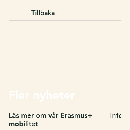
Tillbaka
Fler nyheter
Läs mer om vår Erasmus+
Inform
mobilitet