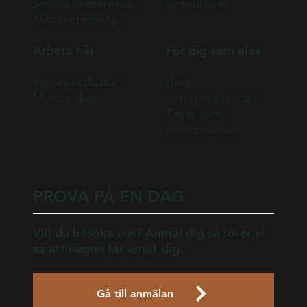
Samhällsvetenskap
Synpunkter
Naturvetenskap
Arbeta här
För dig som elev
Vår arbetskultur
Ungt
Mentorskap
entreprenörskap
Tjejer som
entreprenörer
PROVA PÅ EN DAG
Vill du besöka oss? Anmäl dig så löser vi
så att någon tar emot dig.
Gå till anmälan