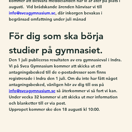
kommer att besvara meddelanden när vi är åter på plats i 
augusti.  Vid brådskande ärenden hänvisar vi till 
info@sveagymnasium.se
, där inkorgen bevakas i 
begränsad omfattning under juli månad
För dig som ska börja 
studier på gymnasiet.
Den 1 juli publiceras resultaten av era gymnasieval i Indra.
Vi på Svea Gymnasium kommer att skicka ut ett 
antagningsbesked till de e-postadresser som finns 
registrerade i Indra den 1 juli. Om du inte har fått något 
antagningsbesked, vänligen hör av dig till oss på 
info@sveagymnasium.se
 så återkommer vi så fort vi kan. 
Under vecka 32 kommer vi att skicka ut mer information 
och blanketter till er via post.
Uppropet kommer ske den 18 augusti kl 10:00.