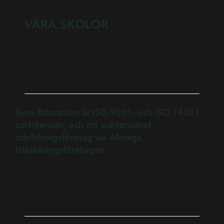
VÅRA SKOLOR
Svea Education är ISO 9001- och ISO 14001-
certifierade, och ett auktoriserat
utbildningsföretag via Almega
Utbildningsföretagen.