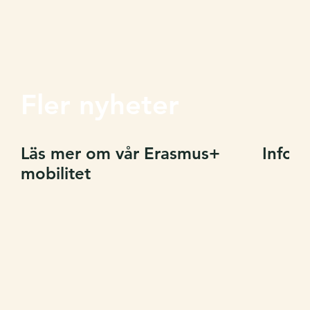
Fler nyheter
Läs mer om vår Erasmus+
Inform
mobilitet