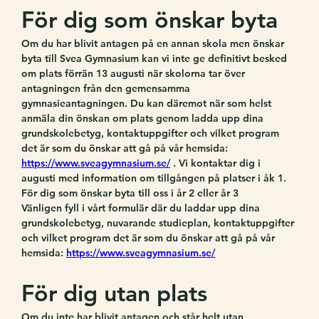
För dig som önskar byta
Om du har blivit antagen på en annan skola
 men önskar 
byta till Svea Gymnasium kan vi inte ge definitivt besked 
om plats förrän 13 augusti när skolorna tar över 
antagningen från den gemensamma 
gymnasieantagningen. Du kan däremot när som helst 
anmäla din önskan om plats genom ladda upp dina 
grundskolebetyg, kontaktuppgifter och vilket program 
det är som du önskar att gå på vår hemsida: 
https://www.sveagymnasium.se/
 . Vi kontaktar dig i 
augusti med information om tillgången på platser i åk 1.
För dig som önskar byta till oss i år 2 eller år 3
Vänligen fyll i vårt formulär där du laddar upp dina 
grundskolebetyg, nuvarande studieplan, kontaktuppgifter 
och vilket program det är som du önskar att gå på vår 
hemsida: 
https://www.sveagymnasium.se/
För dig utan plats
Om du inte har blivit antagen och står helt utan 