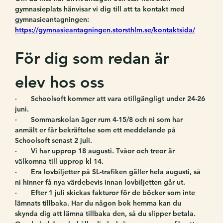
gymnasieplats hänvisar vi dig till att ta kontakt med 
gymnasieantagningen: 
https://gymnasieantagningen.storsthlm.se/kontaktsida/
För dig som redan är 
elev hos oss
·       Schoolsoft kommer att vara otillgängligt under 24-26 
juni.
·       Sommarskolan äger rum 4-15/8 och ni som har 
anmält er får bekräftelse som ett meddelande på 
Schoolsoft senast 2 juli.
·       Vi har upprop 18 augusti. Tvåor och treor är 
välkomna till upprop kl 14.
·       Era lovbiljetter på SL-trafiken gäller hela augusti, så 
ni hinner få nya värdebevis innan lovbiljetten går ut.
·       Efter 1 juli skickas fakturor för de böcker som inte 
lämnats tillbaka. Har du någon bok hemma kan du 
skynda dig att lämna tillbaka den, så du slipper betala. 