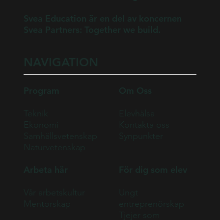
Svea Education är en del av koncernen
Svea Partners: Together we build.
NAVIGATION
Program
Om Oss
Teknik
Elevhälsa
Ekonomi
Kontakta oss
Samhällsvetenskap
Synpunkter
Naturvetenskap
Arbeta här
För dig som elev
Vår arbetskultur
Ungt
Mentorskap
entreprenörskap
Tjejer som