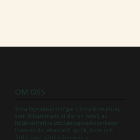
OM OSS
Svea Gymnasium ingår i Svea Education,
som tillsammans bildar en familj av
högkvalitativa utbildningsverksamheter
inom skola, ekonomi, språk, barn och
fritid samt vård och omsorg.