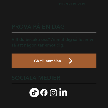
entreprenörer
PROVA PÅ EN DAG
Vill du besöka oss? Anmäl dig så löser vi
så att någon tar emot dig.
Gå till anmälan
SOCIALA MEDIER