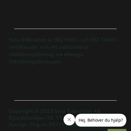
Svea Education är ISO 9001- och ISO 14001-
certifierade, och ett auktoriserat
utbildningsföretag via Almega
Utbildningsföretagen.
Copyright © 2023 Svea Education AB.
Djupdalsvägen 10, 192 51, Sollentuna,
Sverige. Org.nr: 559119-8220