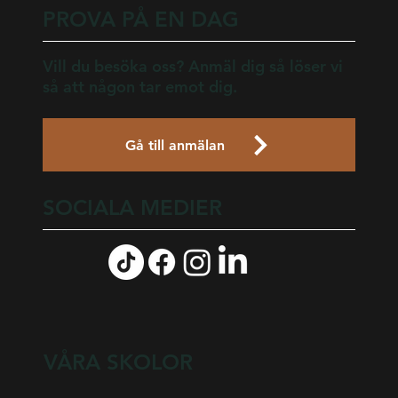
PROVA PÅ EN DAG
Vill du besöka oss? Anmäl dig så löser vi
så att någon tar emot dig.
Gå till anmälan
SOCIALA MEDIER
VÅRA SKOLOR