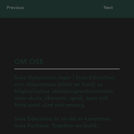
Previous
Next
OM OSS
Svea Gymnasium ingår i Svea Education,
som tillsammans bildar en familj av
högkvalitativa utbildningsverksamheter
inom skola, ekonomi, språk, barn och
fritid samt vård och omsorg.
Svea Education är en del av koncernen
Svea Partners: Together we build.