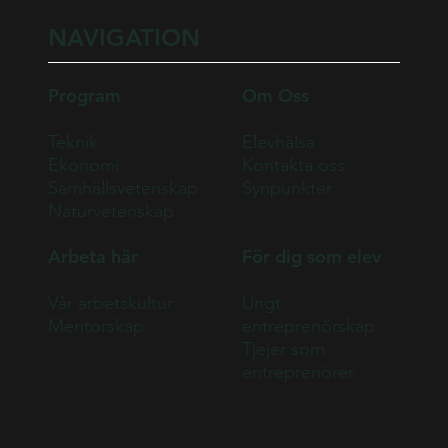
NAVIGATION
Program
Om Oss
Teknik
Elevhälsa
Ekonomi
Kontakta oss
Samhällsvetenskap
Synpunkter
Naturvetenskap
Arbeta här
För dig som elev
Vår arbetskultur
Ungt
Mentorskap
entreprenörskap
Tjejer som
entreprenörer